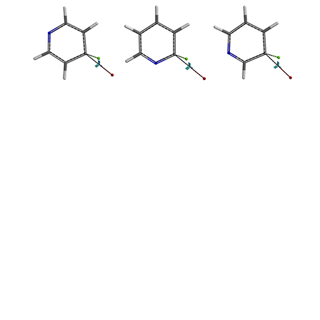
图6. 不同位点取代的吡啶氯代物相对活化能之差
那么我们又有一个新问题了：为什么4-氯代吡啶会比2-氯代吡啶活
性更高呢？预知详情如何，且待后续详解！
温馨小提示：
接下来的QM小课堂会分享更多应用型实例，相信您会收获颇丰。记
得来学哦！
本文由魏小藏、王坚、王秋月、石谷沁、卫小文编撰。
参考文献：