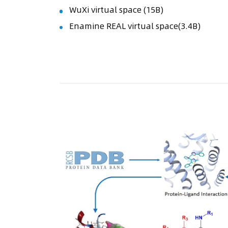
WuXi virtual space (15B)
Enamine REAL virtual space(3.4B)